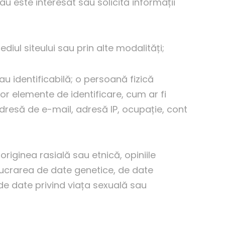
au este interesat sau solicită informații
iul siteului sau prin alte modalități;
au identificabilă; o persoană fizică
nor elemente de identificare, cum ar fi
adresă de e-mail, adresă IP, ocupație, cont
iginea rasială sau etnică, opiniile
elucrarea de date genetice, de date
de date privind viața sexuală sau