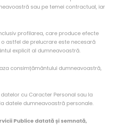
neavoastră sau pe temei contractual, iar
inclusiv profilarea, care produce efecte
 o astfel de prelucrare este necesară
ntul explicit al dumneavoastră.
în baza consimțământului dumneavoastră,
 datelor cu Caracter Personal sau la
e la datele dumneavoastră personale.
rvicii Publice datată
ș
i semnată,