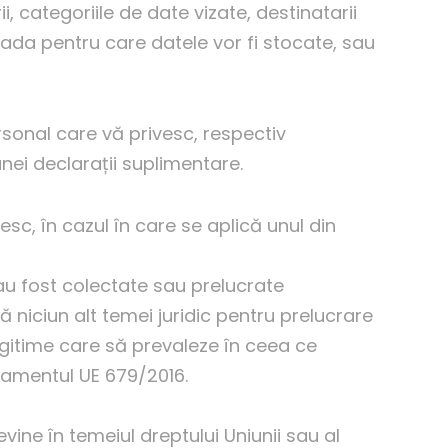
 categoriile de date vizate, destinatarii
oada pentru care datele vor fi stocate, sau
rsonal care vă privesc, respectiv
nei declarații suplimentare.
sc, în cazul în care se aplică unul din
au fost colectate sau prelucrate
ă niciun alt temei juridic pentru prelucrare
 legitime care să prevaleze în ceea ce
gulamentul UE 679/2016.
vine în temeiul dreptului Uniunii sau al