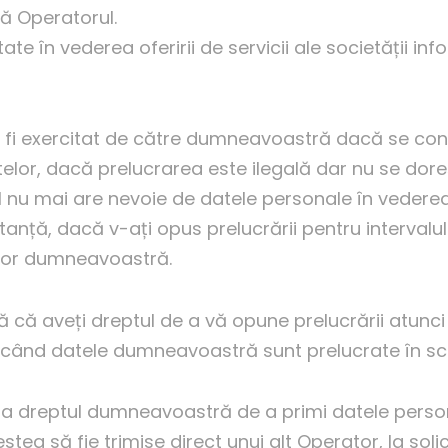
lă Operatorul.
e în vederea oferirii de servicii ale societății info
ate fi exercitat de către dumneavoastră dacă se co
telor, dacă prelucrarea este ilegală dar nu se dor
ul nu mai are nevoie de datele personale în vedere
stanță, dacă v-ați opus prelucrării pentru intervalu
ilor dumneavoastră.
nă că aveți dreptul de a vă opune prelucrării atun
au când datele dumneavoastră sunt prelucrate în sc
ă la dreptul dumneavoastră de a primi datele perso
cestea să fie trimise direct unui alt Operator, la so