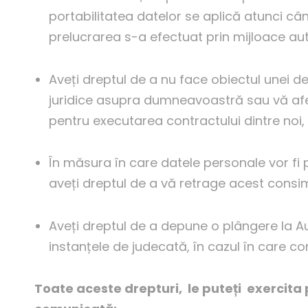
portabilitatea datelor se aplică atunci 
prelucrarea s-a efectuat prin mijloace a
Aveți dreptul de a nu face obiectul unei d
juridice asupra dumneavoastră sau vă afec
pentru executarea contractului dintre noi
În măsura în care datele personale vor f
aveți dreptul de a vă retrage acest cons
Aveți dreptul de a depune o plângere la A
instanțele de judecată, în cazul în care 
Toate aceste drepturi, le puteți exercita 