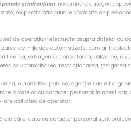
i penale
ș
i infrac
ț
iuni
înseamnă o categorie specia
zate, respectiv infracțiunile săvârșite de persoan
 set de operaţiuni efectuate asupra datelor cu ca
lizarea de mijloace automatizate, cum ar fi colect
ificarea, extragerea, consultarea, utilizarea, div
inierea sau combinarea, restricţionarea, ştergerea 
idică, autoritatea publică, agenția sau alt organi
rare a datelor cu caracter personal; în acest caz, Se
o
are calitatea de operator;
 ale cărei date cu caracter personal sunt prelucr