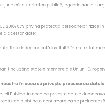
 juridică, autoritatea publică, agenția sau alt or
 2016/679 privind protecția persoanelor fizice în
ie a acestor date;
utoritate independentă instituită într-un stat mem
n (incluzând statele membre ale Uniunii Europene, 
le noastre în ceea ce privește procesarea datelo
Servicii Publice, în ceea ce privește datele dumnea
eptul de a obține o confirmare că se prelucrează