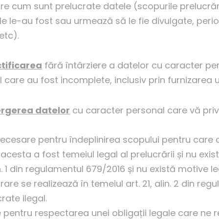
 cum sunt prelucrate datele (scopurile prelucrării,
le le-au fost sau urmează să le fie divulgate, peri
etc).
ctificarea
fără întârziere a datelor cu caracter pe
are au fost incomplete, inclusiv prin furnizarea u
ergerea datelor
cu caracter personal care vă prive
ecesare pentru îndeplinirea scopului pentru care 
esta a fost temeiul legal al prelucrării și nu exist
lin. 1 din regulamentul 679/2016 și nu există motive
are se realizează în temeiul art. 21, alin. 2 din re
ate ilegal.
pentru respectarea unei obligații legale care ne re