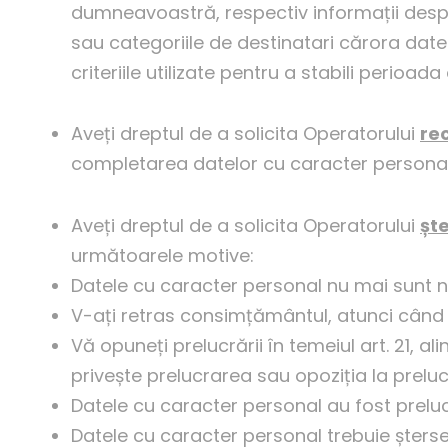
dumneavoastră, respectiv informații despre
sau categoriile de destinatari cărora date
criteriile utilizate pentru a stabili perioada 
Aveți dreptul de a solicita Operatorului
re
completarea datelor cu caracter personal c
Aveți dreptul de a solicita Operatorului
ș
t
următoarele motive:
Datele cu caracter personal nu mai sunt n
V-ați retras consimțământul, atunci când ac
Vă opuneți prelucrării în temeiul art. 21, a
privește prelucrarea sau opoziția la prelucr
Datele cu caracter personal au fost prelucr
Datele cu caracter personal trebuie șterse 