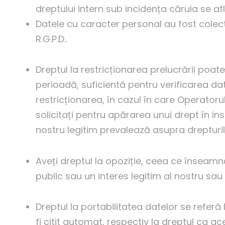
dreptului intern sub incidența căruia se af
Datele cu caracter personal au fost colectat
R.G.P.D..
Dreptul la restricționarea prelucrării po
perioadă, suficientă pentru verificarea da
restricționarea, în cazul în care Operator
solicitați pentru apărarea unui drept în in
nostru legitim prevalează asupra dreptur
Aveți dreptul la opoziție, ceea ce înseam
public sau un interes legitim al nostru s
Dreptul la portabilitatea datelor se refer
fi citit automat, respectiv la dreptul ca a