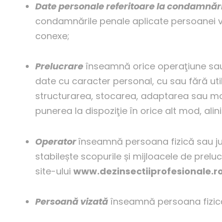
Date personale referitoare la condamnăr
condamnările penale aplicate persoanei vi
conexe;
Prelucrare
înseamnă orice operaţiune sau
date cu caracter personal, cu sau fără uti
structurarea, stocarea, adaptarea sau mod
punerea la dispoziţie în orice alt mod, al
Operator
înseamnă persoana fizică sau jur
stabilește scopurile și mijloacele de preluc
site-ului
www.dezinsectiiprofesionale.r
Persoană vizată
înseamnă persoana fizică