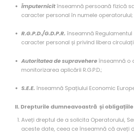
Împuternicit
înseamnă persoană fizică sau
caracter personal în numele operatorului;
R.G.P.D./G.D.P.R.
înseamnă Regulamentul UE
caracter personal și privind libera circulaț
Autoritatea de supravehere
înseamnă o a
monitorizarea aplicării R.G.P.D.;
S.E.E.
înseamnă Spațiului Economic Europea
II. Drepturile dumneavoastră
ș
i obligații
Aveți dreptul de a solicita Operatorului, 
aceste date, ceea ce înseamnă că aveți dr