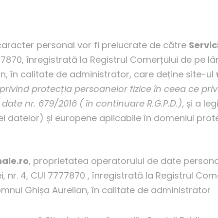
acter personal vor fi prelucrate de către
Servic
7777870, înregistrată la Registrul Comerțului de pe l
, în calitate de administrator, care deține site-ul
rivind protecția persoanelor fizice în ceea ce pri
r date nr. 679/2016 ( în continuare R.G.P.D.)
, și a le
ei datelor) și europene aplicabile în domeniul prote
ale.ro
, proprietatea operatorului de date personal
, nr. 4, CUI 7777870 , înregistrată la Registrul Com
mnul Ghișa Aurelian, în calitate de administrator