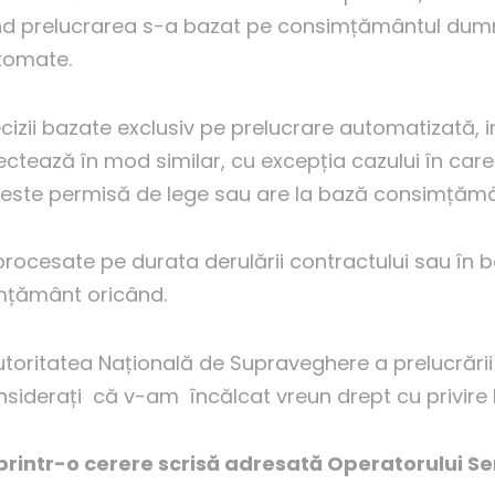
când prelucrarea s-a bazat pe consimțământul dum
utomate.
ecizii bazate exclusiv pe prelucrare automatizată, 
tează în mod similar, cu excepția cazului în care
, este permisă de lege sau are la bază consimțămâ
i procesate pe durata derulării contractului sau 
imțământ oricând.
utoritatea Națională de Supraveghere a prelucrării
considerați că v-am încălcat vreun drept cu privir
printr-o cerere scrisă adresată Operatorului Se