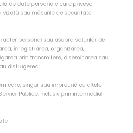
lă de date personale care privesc
a vizată sau măsurile de securitate
racter personal sau asupra seturilor de
area, înregistrarea, organizarea,
ulgarea prin transmitere, diseminarea sau
sau distrugerea;
sm care, singur sau împreună cu altele
rvicii Publice, inclusiv prin intermediul
ate;