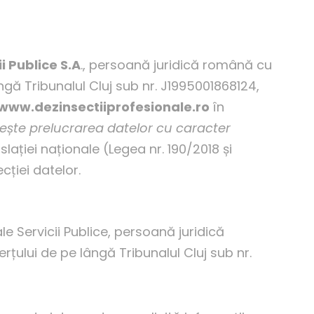
ii Publice S.A
., persoană juridică română cu
ângă Tribunalul Cluj sub nr. J1995001868124,
www.dezinsectiiprofesionale.ro
în
vește prelucrarea datelor cu caracter
gislației naționale (Legea nr. 190/2018 și
cției datelor.
e Servicii Publice, persoană juridică
erțului de pe lângă Tribunalul Cluj sub nr.