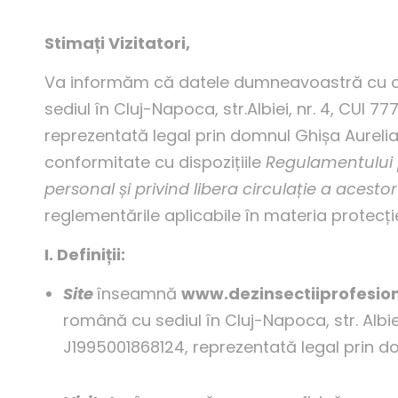
Stimați Vizitatori,
Va informăm că datele dumneavoastră cu car
sediul în Cluj-Napoca, str.Albiei, nr. 4, CUI 
reprezentată legal prin domnul Ghișa Aurelian
conformitate cu dispozițiile
Regulamentului p
personal și privind libera circulație a acesto
reglementările aplicabile în materia protecți
I. Defini
ț
ii:
Site
înseamnă
www.dezinsectiiprofesion
română cu sediul în Cluj-Napoca, str. Albiei
J1995001868124, reprezentată legal prin do