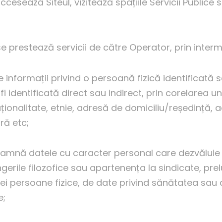
sează Siteul, vizitează spațiile Servicii Publice s
prestează servicii de către Operator, prin intermed
informații privind o persoană fizică identificată s
i identificată direct sau indirect, prin corelarea u
ționalitate, etnie, adresă de domiciliu/reședință, 
ră etc;
amnă datele cu caracter personal care dezvăluie or
ngerile filozofice sau apartenența la sindicate, pr
ei persoane fizice, de date privind sănătatea sau 
e;