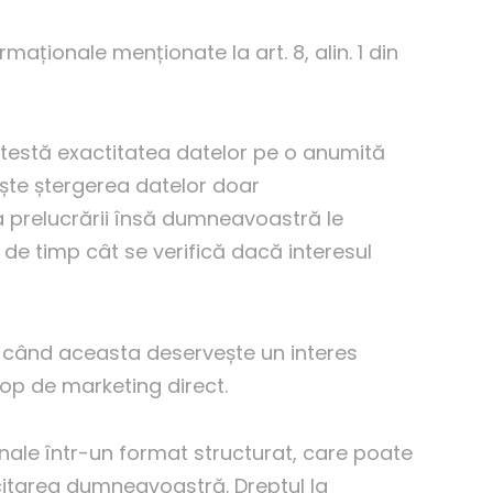
rmaționale menționate la art. 8, alin. 1 din
ntestă exactitatea datelor pe o anumită
ește ștergerea datelor doar
a prelucrării însă dumneavoastră le
l de timp cât se verifică dacă interesul
ci când aceasta deservește un interes
op de marketing direct.
nale într-un format structurat, care poate
licitarea dumneavoastră. Dreptul la